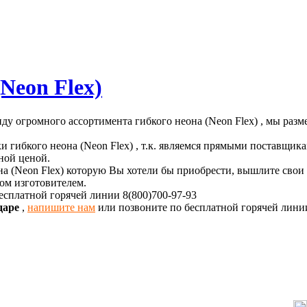
eon Flex)
ду огромного ассортимента гибкого неона (Neon Flex) , мы раз
гибкого неона (Neon Flex) , т.к. являемся прямыми поставщика
ной ценой.
а (Neon Flex) которую Вы хотели бы приобрести, вышлите свои
дом изготовителем.
есплатной горячей линии 8(800)700-97-93
одаре
,
напишите нам
или позвоните по бесплатной горячей линии