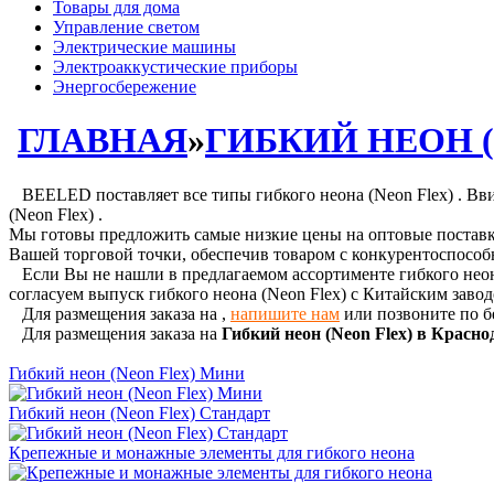
Товары для дома
Управление светом
Электрические машины
Электроаккустические приборы
Энергосбережение
ГЛАВНАЯ
»
ГИБКИЙ НЕОН (N
BEELED поставляет все типы гибкого неона (Neon Flex) . Вви
(Neon Flex) .
Мы готовы предложить самые низкие цены на оптовые поставки 
Вашей торговой точки, обеспечив товаром с конкурентоспособ
Если Вы не нашли в предлагаемом ассортименте гибкого неон
согласуем выпуск гибкого неона (Neon Flex) с Китайским заво
Для размещения заказа на
,
напишите нам
или позвоните по б
Для размещения заказа на
Гибкий неон (Neon Flex) в Красн
Гибкий неон (Neon Flex) Мини
Гибкий неон (Neon Flex) Стандарт
Крепежные и монажные элементы для гибкого неона