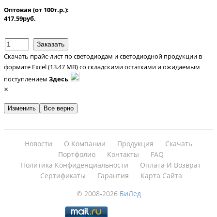
Оптовая (от 100т.р.):
417.59руб.
Скачать прайс-лист по светодиодам и светодиодной продукции в
формате Excel (13.47 MB) со складскими остатками и ожидаемым
поступлением
Здесь
×
Изменить
Все верно
Новости
О Компании
Продукция
Скачать
Портфолио
Контакты
FAQ
Политика Конфиденциальности
Оплата И Возврат
Сертификаты
Гарантия
Карта Сайта
© 2008-2026
БиЛед